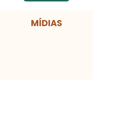
​MÍDIAS
Empoderando os pais: Como manter a
segurança dos seus filhos nas redes sociais
Saiba mais