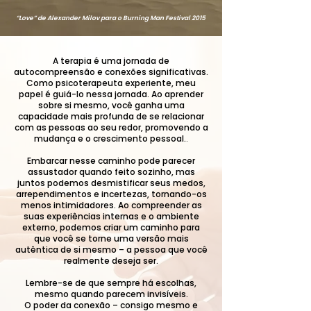
“Love” de Alexander Milov para o Burning Man Festival 2015
A terapia é uma jornada de
autocompreensão e conexões significativas.
Como psicoterapeuta experiente, meu
papel é guiá-lo nessa jornada. Ao aprender
sobre si mesmo, você ganha uma
capacidade mais profunda de se relacionar
com as pessoas ao seu redor, promovendo a
mudança e o crescimento pessoal.
.
Embarcar nesse caminho pode parecer
assustador quando feito sozinho, mas
juntos podemos desmistificar seus medos,
arrependimentos e incertezas, tornando-os
menos intimidadores. Ao compreender as
suas experiências internas e o ambiente
externo, podemos criar um caminho para
que você se torne uma versão mais
autêntica de si mesmo – a pessoa que você
realmente deseja ser.
Lembre-se de que sempre há escolhas,
mesmo quando parecem invisíveis.
O poder da conexão – consigo mesmo e